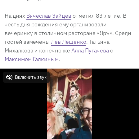
На днях
Вячеслав Зайцев
отметил 83-летие. В
честь дня рождения ему организовали
вечеринку в столичном ресторане «Яръ». Среди
гостей замечены
Лев Лещенко
, Татьяна
Михалкова и конечно же
Алла Пугачева
с
Максимом Галкиным
.