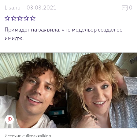
Lisa.ru
03.03.2021
0
Примадонна заявила, что модельер создал ее
имидж.
Источник: @maxgalkinru