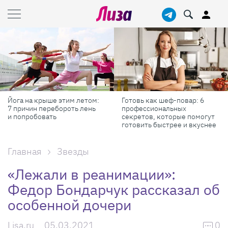
крыше этим летом:
Готовь как шеф-повар: 6
Масштаб
 перебороть лень
профессиональных
самые кр
овать
секретов, которые помогут
России в 
готовить быстрее и вкуснее
Главная
Звезды
«Лежали в реанимации»:
Федор Бондарчук рассказал об
особенной дочери
Lisa.ru
05.03.2021
0