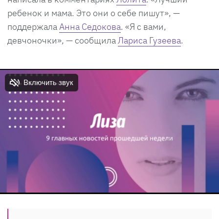
ребенок и мама. Это они о себе пишут», —
поддержала
Анна Седокова
. «Я с вами,
девчоночки», — сообщила
Лариса Гузеева
.