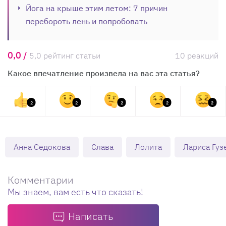
Йога на крыше этим летом: 7 причин
перебороть лень и попробовать
0,0 /
5,0 рейтинг статьи
10 реакций
Какое впечатление произвела на вас эта статья?
2
2
2
2
2
Анна Седокова
Слава
Лолита
Лариса Гуз
Комментарии
Мы знаем, вам есть что сказать!
Написать