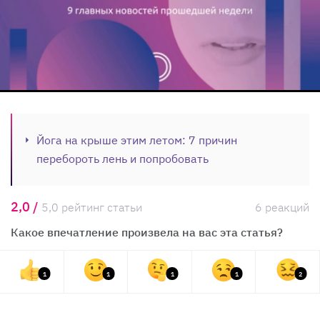
Йога на крыше этим летом: 7 причин
перебороть лень и попробовать
2,0 /
5,0 рейтинг статьи
6 реакций
Какое впечатление произвела на вас эта статья?
1
1
1
1
2