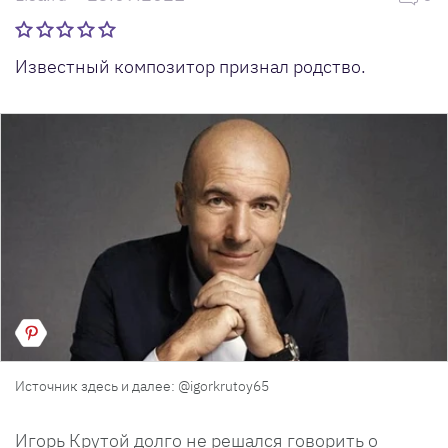
Известный композитор признал родство.
Источник здесь и далее: @igorkrutoy65
Игорь Крутой долго не решался говорить о