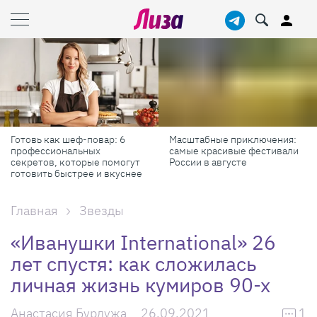
Масштабные приключения:
Продукты против бадов: что
самые красивые фестивали
реально работает для
России в августе
красоты и здоровья
Главная
Звезды
«Иванушки International» 26
лет спустя: как сложилась
личная жизнь кумиров 90-х
Анастасия Бурдужа
26.09.2021
1