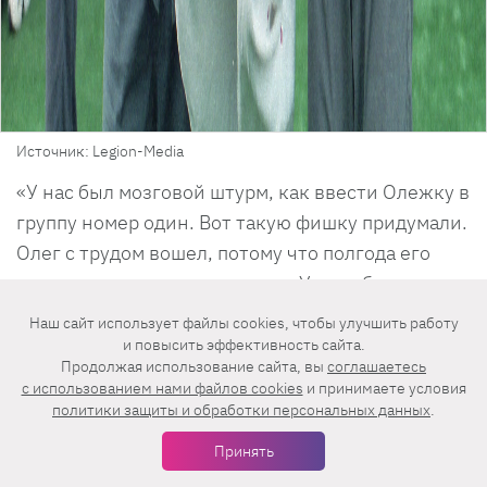
Источник: Legion-Media
«У нас был мозговой штурм, как ввести Олежку в
группу номер один. Вот такую фишку придумали.
Олег с трудом вошел, потому что полгода его
категорически не принимали. У него были
истерики, а он говорил: «Я не могу, меня никто
Наш сайт использует файлы cookies, чтобы улучшить работу
не воспринимает. А дальше 17 лет он был
и повысить эффективность сайта.
Продолжая использование сайта, вы
соглашаетесь
полноправным участником, братом, другом,
c использованием нами файлов cookies
и принимаете условия
родственником», — признавался Григорьев-
политики защиты и обработки персональных данных
.
Апполонов.
Принять