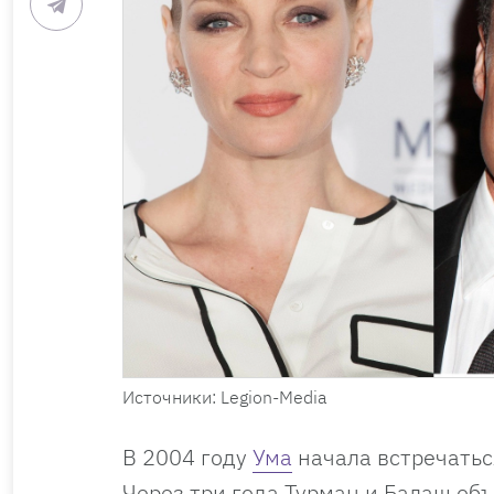
Источники: Legion-Media
В 2004 году
Ума
начала встречатьс
Через три года Турман и Балаш объ