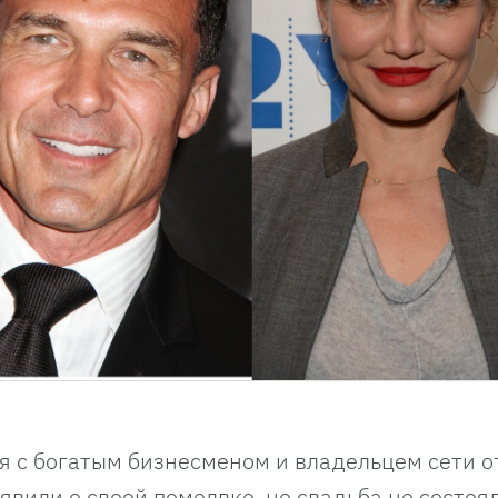
я с богатым бизнесменом и владельцем сети о
явили о своей помолвке, но свадьба не состоял