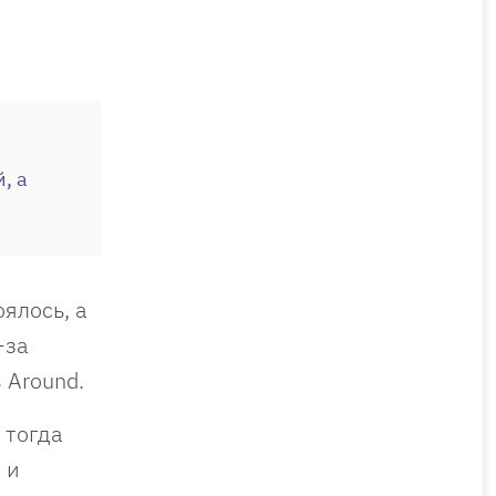
, а
оялось, а
-за
 Around.
 тогда
 и