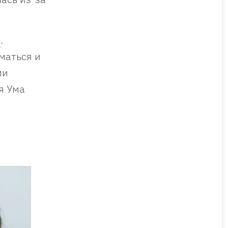
з
.
маться и
ми
я Ума