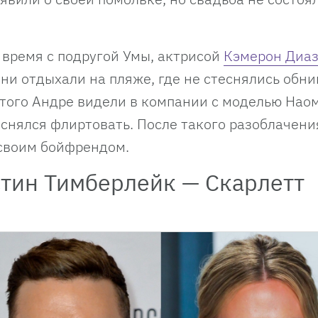
 время с подругой Умы, актрисой
Кэмерон Диа
ни отдыхали на пляже, где не стеснялись обни
 этого Андре видели в компании с моделью Нао
еснялся флиртовать. После такого разоблачени
 своим бойфрендом.
тин Тимберлейк — Скарлетт