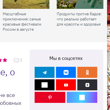
Масштабные
Продукты против бадов:
приключения: самые
что реально работает
красивые фестивали
для красоты и здоровья
России в августе
Мы в соцсетях
0
е, о
не все
любовных