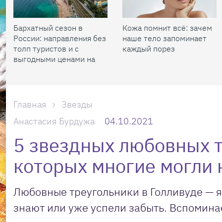
Бархатный сезон в
Кожа помнит всё: зачем
России: направления без
наше тело запоминает
толп туристов и с
каждый порез
выгодными ценами на
жилье
Главная
Звезды
Анастасия Бурдужа
04.10.2021
5 звездных любовных т
которых многие могли 
Любовные треугольники в Голливуде — яв
знают или уже успели забыть. Вспомина