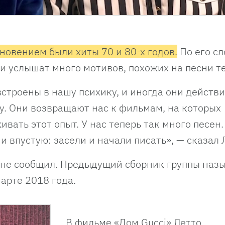
новением были хиты 70 и 80-х годов.
По его сл
и услышат много мотивов, похожих на песни те
встроены в нашу психику, и иногда они действ
. Они возвращают нас к фильмам, на которых
вать этот опыт. У нас теперь так много песен.
 впустую: засели и начали писать», — сказал 
 не сообщил. Предыдущий сборник группы наз
марте 2018 года.
В фильме «Дом Gucci» Летто