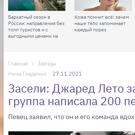
Бархатный сезон в
Кожа помнит всё: зачем
России: направления без
наше тело запоминает
толп туристов и с
каждый порез
выгодными ценами на
жилье
Главная
Звезды
Нина Гладенко
27.11.2021
Засели: Джаред Лето за
группа написала 200 п
Певец заявил, что он и его команда вдо