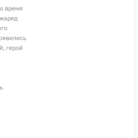
Во время
Джаред
его
появились
й, герой
ь.