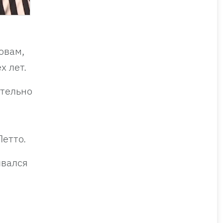
овам,
х лет.
ительно
Летто.
ывался