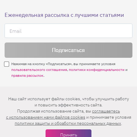
Еженедельная рассылка с лучшими статьями
Нажимая на кнопку «Подписаться», вы принимаете условия
пользовательского соглашения
,
политики конфиденциальности
и
правила рассылок
.
Нашли ошибку? Выделите ее и нажмите
Наш сайт использует файлы cookies, чтобы улучшить работу
Ctrl+Enter
и повысить эффективность сайта.
Продолжая использование сайта, вы
соглашаетесь
© 2026 АО «БКМ», ОГРН 1027739494584, ИНН 7705056238
c использованием нами файлов cookies
и принимаете условия
127018, Москва, ул. Полковая, д. 3, стр. 4, помещение I, комн. 23
политики защиты и обработки персональных данных
.
16+
Дизайн сайта —
Студия Евгения и Ольги Апрель
Принять
Иконки в меню —
flaticon