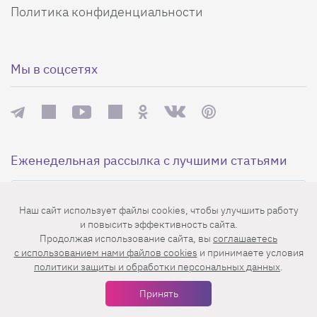
Политика конфиденциальности
Мы в соцсетях
Еженедельная рассылка с лучшими статьями
Наш сайт использует файлы cookies, чтобы улучшить работу
и повысить эффективность сайта.
Продолжая использование сайта, вы
соглашаетесь
c использованием нами файлов cookies
и принимаете условия
политики защиты и обработки персональных данных
.
Нажимая на кнопку «Подписаться», вы принимаете условия
пользовательского соглашения
,
политики конфиденциальности
и
Принять
правила рассылок
.