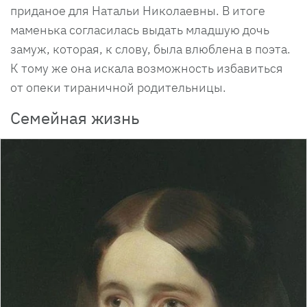
приданое для Натальи Николаевны. В итоге
маменька согласилась выдать младшую дочь
замуж, которая, к слову, была влюблена в поэта.
К тому же она искала возможность избавиться
от опеки тираничной родительницы.
Семейная жизнь