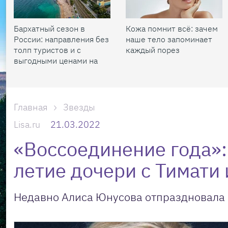
Бархатный сезон в
Кожа помнит всё: зачем
России: направления без
наше тело запоминает
толп туристов и с
каждый порез
выгодными ценами на
жилье
Главная
Звезды
Lisa.ru
21.03.2022
«Воссоединение года»:
летие дочери с Тимати 
Недавно Алиса Юнусова отпраздновала 