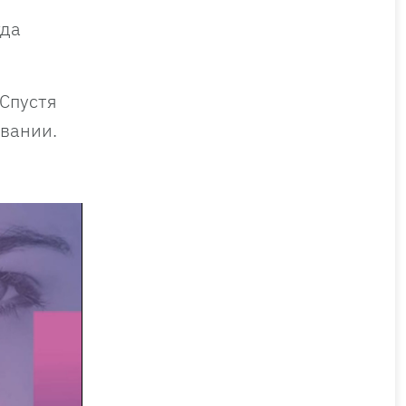
гда
 Спустя
авании.