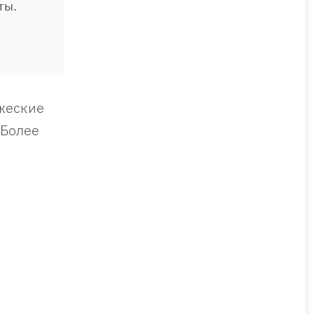
ты.
жеские
 Более