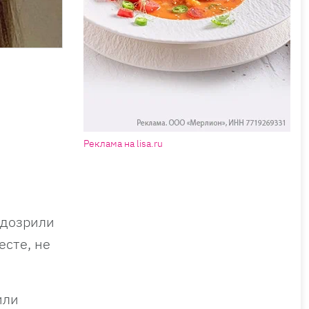
Реклама на lisa.ru
одозрили
есте, не
или