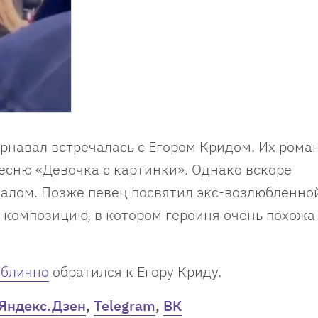
рнавал встречалась с Егором Кридом. Их рома
песню «Девочка с картинки». Однако вскоре
далом. Позже певец посвятил экс-возлюбленно
ту композицию, в котором героиня очень похожа
ублично
обратился к Егору Криду.
Яндекс.Дзен
,
Telegram
,
ВК