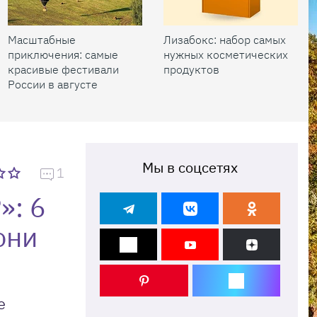
Масштабные
Лизабокс: набор самых
приключения: самые
нужных косметических
красивые фестивали
продуктов
России в августе
Мы в соцсетях
1
»: 6
они
е