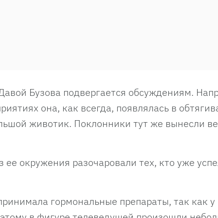
 Давой Бузова подвергается обсуждениям. Напр
риятиях она, как всегда, появлялась в обтяги
ольшой животик. Поклонники тут же вынесли в
 ее окружения разочаровали тех, кто уже успе
а принимала гормональные препараты, так как у
оэтому в фигуре телеведущей произошли небо