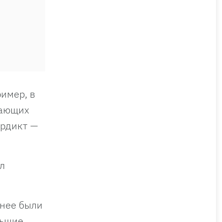
имер, в
вающих
ердикт —
л
 нее были
льшие