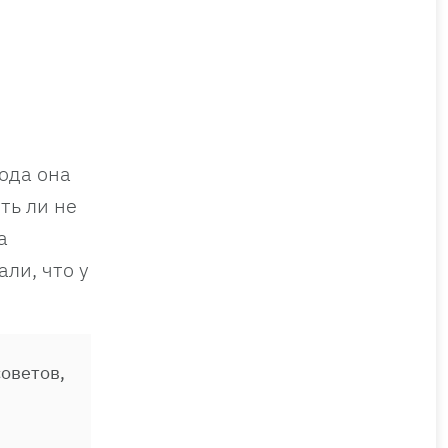
года она
ть ли не
а
ли, что у
оветов,