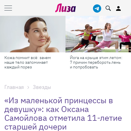
Йога на крыше этим летом:
Готовь как шеф-повар: 6
7 причин перебороть лень
профессиональных
и попробовать
секретов, которые помогут
готовить быстрее и вкуснее
Главная
Звезды
«Из маленькой принцессы в
девушку»: как Оксана
Самойлова отметила 11-летие
старшей дочери