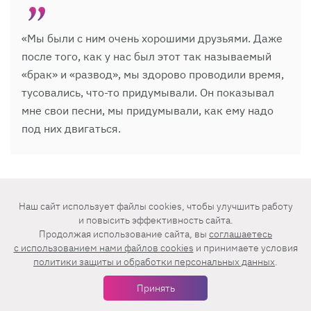
«Мы были с ним очень хорошими друзьями. Даже
после того, как у нас был этот так называемый
«брак» и «развод», мы здорово проводили время,
тусовались, что-то придумывали. Он показывал
мне свои песни, мы придумывали, как ему надо
под них двигаться.
Долго общались, пока нас жизнь не развела. У
нас не было с ним отношений, как у
Наш сайт использует файлы cookies, чтобы улучшить работу
и повысить эффективность сайта.
супружеской пары. Просто такой авантюризм —
Продолжая использование сайта, вы
соглашаетесь
мол, а давай! Сейчас бы это назвали пиар-ходом.
c использованием нами файлов cookies
и принимаете условия
Ситуация сложилась так, что ему нужен был
политики защиты и обработки персональных данных
.
брак, а я решила поддержать друга. Хотя все
Принять
думают, что было по-другому. Но люди часто