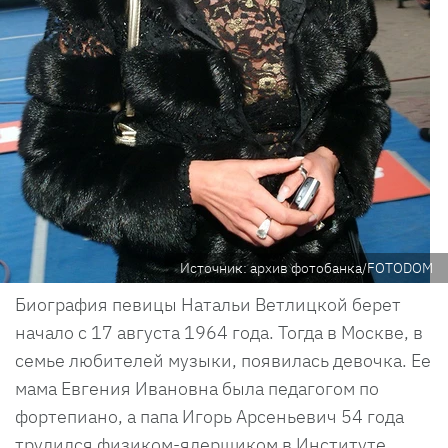
Источник: архив фотобанка/FOTODOM
Биография певицы Натальи Ветлицкой берет
начало с 17 августа 1964 года. Тогда в Москве, в
семье любителей музыки, появилась девочка. Ее
мама Евгения Ивановна была педагогом по
фортепиано, а папа Игорь Арсеньевич 54 года
трудился физиком-ядерщиком в Институте