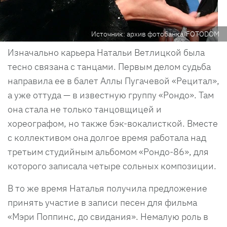
Источник: архив фотобанка/FOTODOM
Изначально карьера Натальи Ветлицкой была
тесно связана с танцами. Первым делом судьба
направила ее в балет Аллы Пугачевой «Рецитал»,
а уже оттуда — в известную группу «Рондо». Там
она стала не только танцовщицей и
хореографом, но также бэк-вокалисткой. Вместе
с коллективом она долгое время работала над
третьим студийным альбомом «Рондо-86», для
которого записала четыре сольных композиции.
В то же время Наталья получила предложение
принять участие в записи песен для фильма
«Мэри Поппинс, до свидания». Немалую роль в