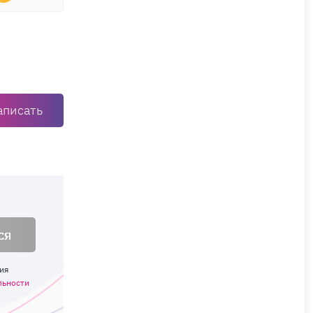
аписать
ся
ия
льности