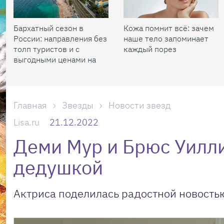
Бархатный сезон в
Кожа помнит всё: зачем
России: направления без
наше тело запоминает
толп туристов и с
каждый порез
выгодными ценами на
жилье
Главная
Звезды
Новости звезд
Lisa.ru
21.12.2022
Деми Мур и Брюс Уилли
дедушкой
Актриса поделилась радостной новость