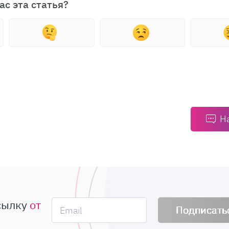
ас эта статья?
Н
сылку
от
Подписать