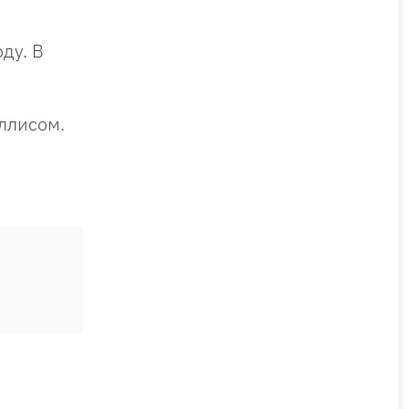
ду. В
ллисом.