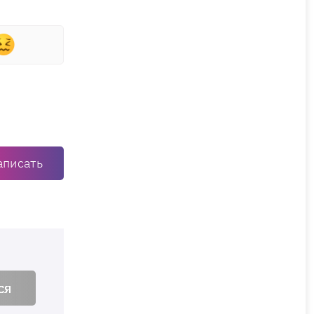
аписать
ся