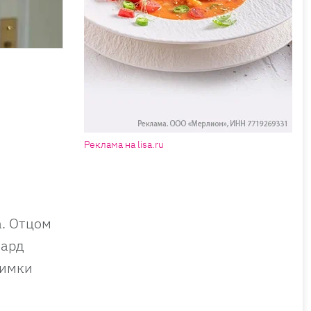
Реклама на lisa.ru
а. Отцом
чард
нимки