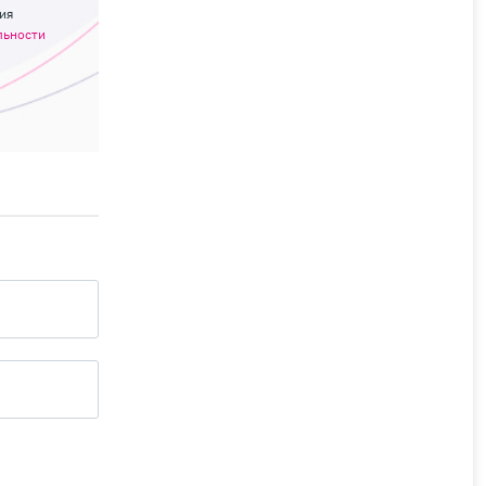
ия
льности