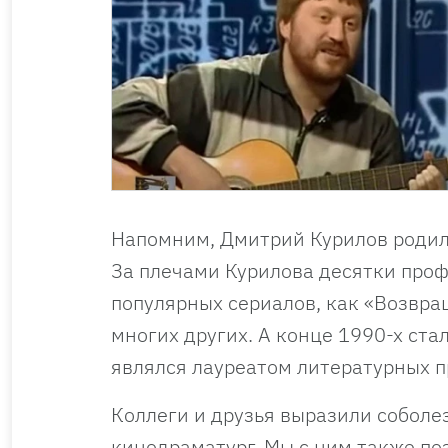
Напомним, Дмитрий Курилов родилс
За плечами Курилова десятки проф
популярных сериалов, как «Возвра
многих других. А конце 1990-х ст
являлся лауреатом литературных п
Коллеги и друзья выразили соболез
кинодраматург. Мы с ним также по