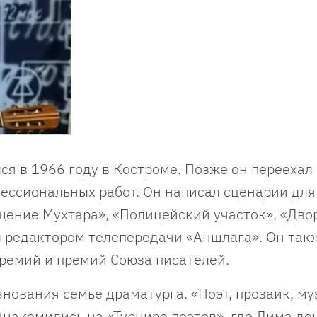
я в 1966 году в Костроме. Позже он переехал 
ессиональных работ. Он написал сценарии для
щение Мухтара», «Полицейский участок», «Дво
ал редактором телепередачи «Аншлага». Он так
ремий и премий Союза писателей.
нования семье драматурга. «Поэт, прозаик, му
знакомились на «Турнире поэтов», где Дима до