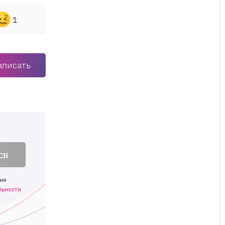
1
аписать
ся
ия
льности