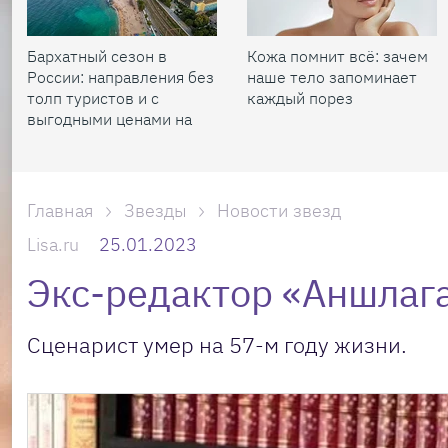
Бархатный сезон в
Кожа помнит всё: зачем
России: направления без
наше тело запоминает
толп туристов и с
каждый порез
выгодными ценами на
жилье
Главная
Звезды
Новости звезд
Lisa.ru
25.01.2023
Экс-редактор «Аншлаг
Сценарист умер на 57-м году жизни.