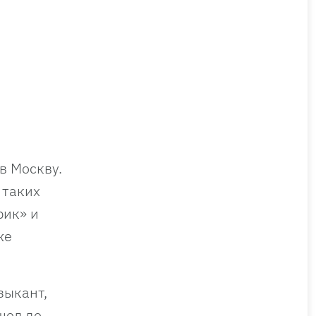
в Москву.
 таких
рик» и
же
зыкант,
шел до