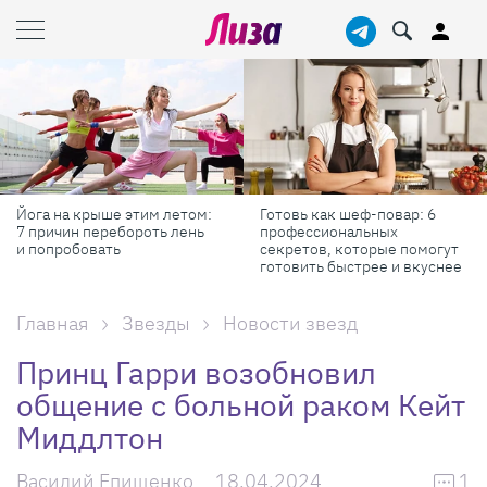
Йога на крыше этим летом:
Готовь как шеф-повар: 6
7 причин перебороть лень
профессиональных
и попробовать
секретов, которые помогут
готовить быстрее и вкуснее
Главная
Звезды
Новости звезд
Принц Гарри возобновил
общение с больной раком Кейт
Миддлтон
Василий Епищенко
18.04.2024
1