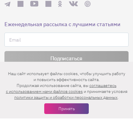
Еженедельная рассылка с лучшими статьями
Нажимая на кнопку «Подписаться», вы принимаете условия
Наш сайт использует файлы cookies, чтобы улучшить работу
пользовательского соглашения
,
политики конфиденциальности
и
и повысить эффективность сайта.
правила рассылок
.
Продолжая использование сайта, вы
соглашаетесь
c использованием нами файлов cookies
и принимаете условия
политики защиты и обработки персональных данных
.
Нашли ошибку? Выделите ее и нажмите
Принять
Ctrl+Enter
© 2026 АО «БКМ», ОГРН 1027739494584, ИНН 7705056238
127018, Москва, ул. Полковая, д. 3, стр. 4, помещение I, комн. 23
16+