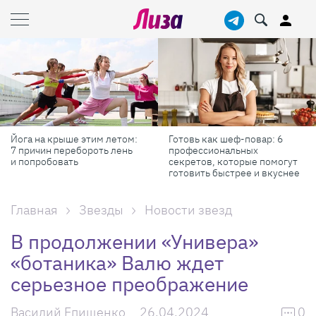
Йога на крыше этим летом:
Готовь как шеф-повар: 6
7 причин перебороть лень
профессиональных
и попробовать
секретов, которые помогут
готовить быстрее и вкуснее
Главная
Звезды
Новости звезд
В продолжении «Универа»
«ботаника» Валю ждет
серьезное преображение
Василий Епищенко
26.04.2024
0