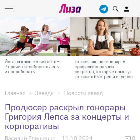
Йога на крыше этим летом:
Готовь как шеф-повар: 6
7 причин перебороть лень
профессиональных
и попробовать
секретов, которые помогут
готовить быстрее и вкуснее
Главная
Звезды
Новости звезд
Продюсер раскрыл гонорары
Григория Лепса за концерты и
корпоративы
Василий Епищенко
11.10.2024
0