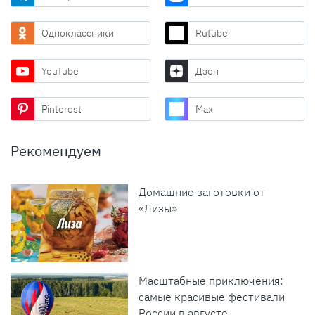
Одноклассники
Rutube
YouTube
Дзен
Pinterest
Max
Рекомендуем
Домашние заготовки от
«Лизы»
Масштабные приключения:
самые красивые фестивали
России в августе