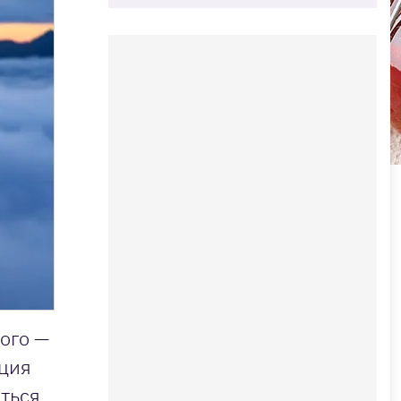
ого —
ация
ться.