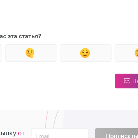
ас эта статья?
Н
сылку
от
Подписать