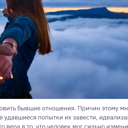
овить бывшие отношения. Причин этому мн
е удавшиеся попытки их завести, идеализ
о вера в то, что человек мог сильно измени