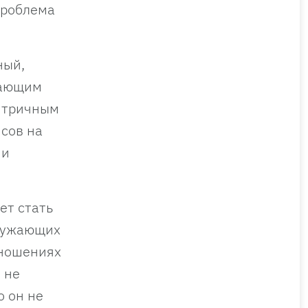
проблема
ный,
жающим
ентричным
нсов на
ми
ет стать
кружающих
тношениях
 не
о он не