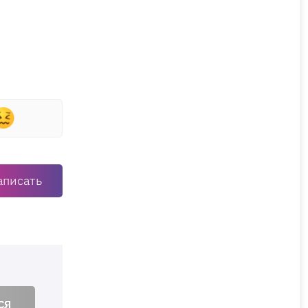
аписать
ся