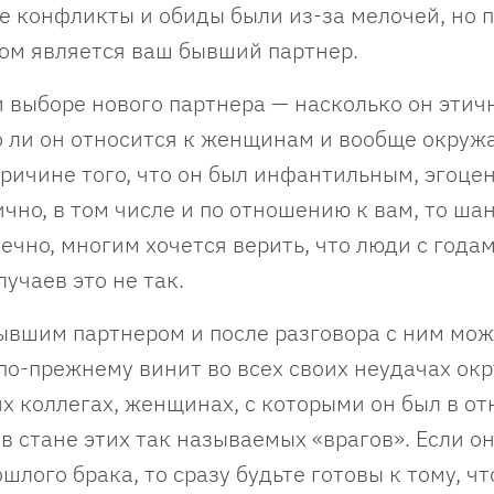
се конфликты и обиды были из-за мелочей, но 
ком является ваш бывший партнер.
и выборе нового партнера — насколько он этич
о ли он относится к женщинам и вообще окру
 причине того, что он был инфантильным, эгоц
чно, в том числе и по отношению к вам, то ша
нечно, многим хочется верить, что люди с года
учаев это не так.
бывшим партнером и после разговора с ним мож
н по-прежнему винит во всех своих неудачах о
их коллегах, женщинах, с которыми он был в о
 в стане этих так называемых «врагов». Если он
лого брака, то сразу будьте готовы к тому, чт