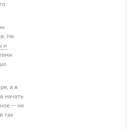
го
он
я. Не
ы и
 теми
ошо
ре, а в
а начать
вное — не
я так