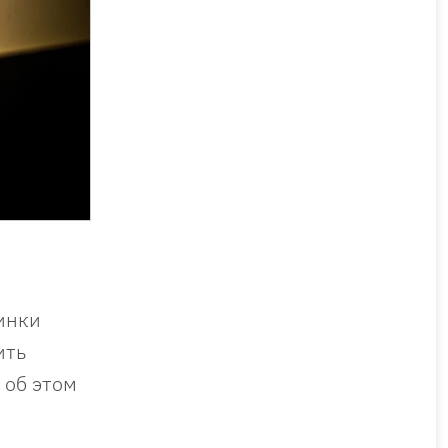
инки
ить
 об этом