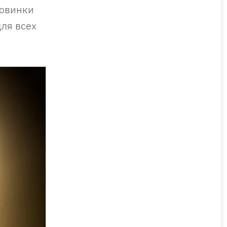
ловинки
для всех