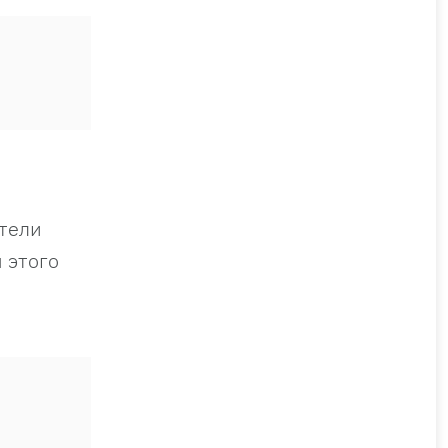
ители
 этого