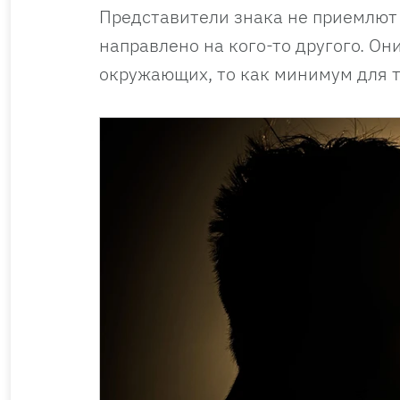
Представители знака не приемлют 
направлено на кого-то другого. Он
окружающих, то как минимум для то