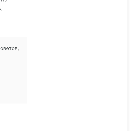
х
и
оветов,