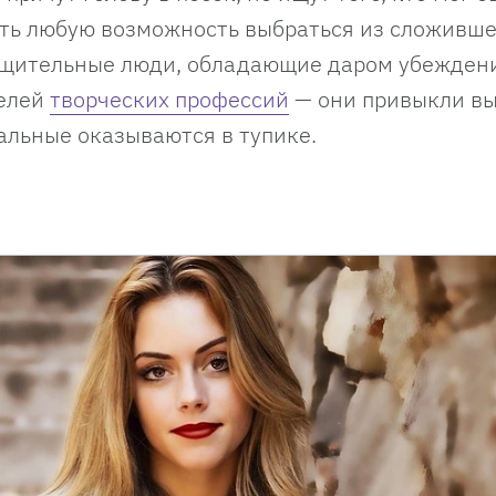
кать любую возможность выбраться из сложивш
общительные люди, обладающие даром убежден
телей
творческих профессий
— они привыкли в
тальные оказываются в тупике.