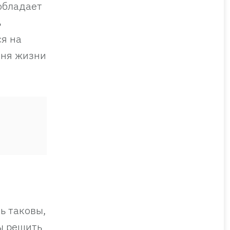
 обладает
ь
ся на
вня жизни
ь таковы,
бы решить