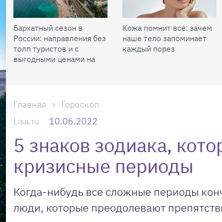
Бархатный сезон в
Кожа помнит всё: зачем
России: направления без
наше тело запоминает
толп туристов и с
каждый порез
выгодными ценами на
жилье
Главная
Гороскоп
Lisa.ru
10.06.2022
5 знаков зодиака, кот
кризисные периоды
Когда-нибудь все сложные периоды конча
люди, которые преодолевают препятств