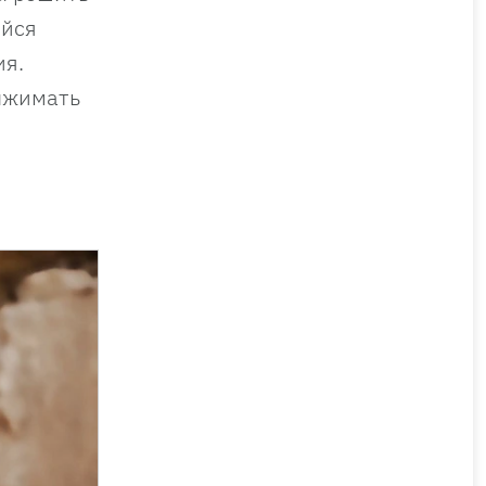
ейся
ия.
ыжимать