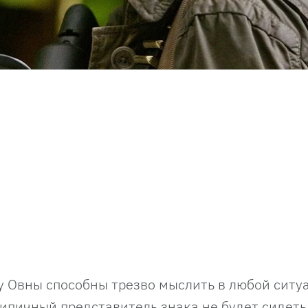
у Овны способны трезво мыслить в любой ситу
ипичный представитель знака не будет сидеть