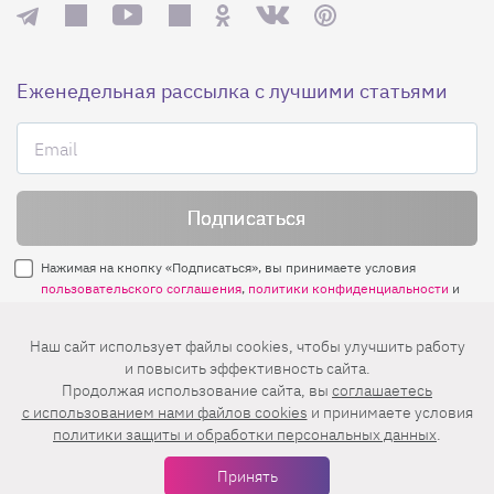
Еженедельная рассылка с лучшими статьями
Нажимая на кнопку «Подписаться», вы принимаете условия
пользовательского соглашения
,
политики конфиденциальности
и
правила рассылок
.
Наш сайт использует файлы cookies, чтобы улучшить работу
и повысить эффективность сайта.
Нашли ошибку? Выделите ее и нажмите
Продолжая использование сайта, вы
соглашаетесь
Ctrl+Enter
c использованием нами файлов cookies
и принимаете условия
политики защиты и обработки персональных данных
.
© 2026 АО «БКМ», ОГРН 1027739494584, ИНН 7705056238
127018, Москва, ул. Полковая, д. 3, стр. 4, помещение I, комн. 23
Принять
16+