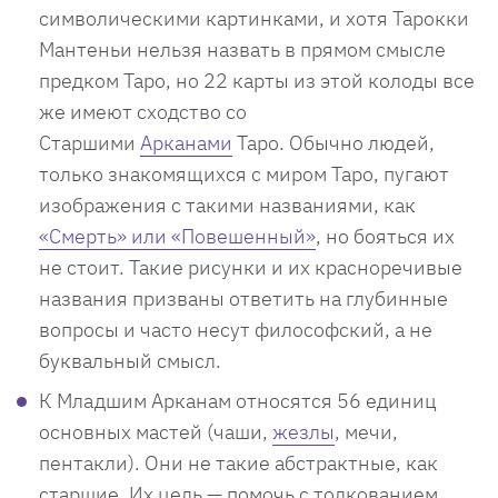
символическими картинками, и хотя Тарокки
Мантеньи нельзя назвать в прямом смысле
предком Таро, но 22 карты из этой колоды все
же имеют сходство со
Старшими
Арканами
Таро. Обычно людей,
только знакомящихся с миром Таро, пугают
изображения с такими названиями, как
«Смерть» или «Повешенный»
, но бояться их
не стоит. Такие рисунки и их красноречивые
названия призваны ответить на глубинные
вопросы и часто несут философский, а не
буквальный смысл.
К Младшим Арканам относятся 56 единиц
основных мастей (чаши,
жезлы
, мечи,
пентакли). Они не такие абстрактные, как
старшие. Их цель — помочь с толкованием