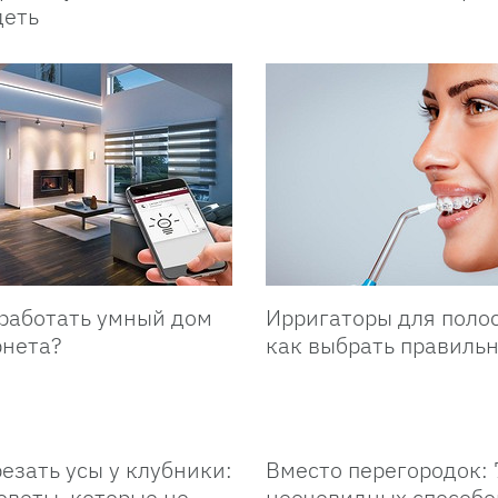
деть
 работать умный дом
Ирригаторы для полос
рнета?
как выбрать правиль
езать усы у клубники:
Вместо перегородок: 
оветы, которые не
неочевидных способо