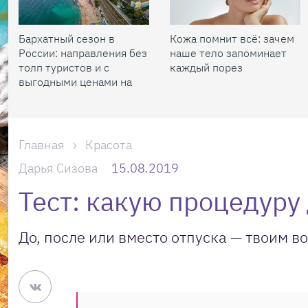
Бархатный сезон в
Кожа помнит всё: зачем
России: направления без
наше тело запоминает
толп туристов и с
каждый порез
выгодными ценами на
жилье
Главная
Красота
Дарья Сизова
15.08.2019
Тест: какую процедуру
До, после или вместо отпуска — твоим в