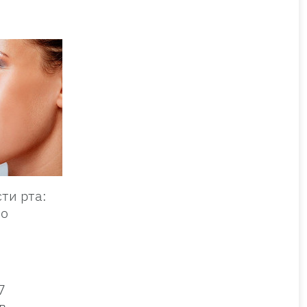
ти рта:
но
7
в