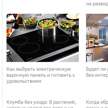
не разви
Как выбрать электрическую
Будет ли
варочную панель и готовить с
без инте
удовольствием
Клумба без ухода: 8 растений,
Когда обр
которые цветут все лето и не
сроки и с