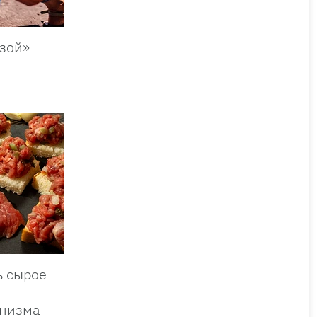
изой»
ь сырое
анизма