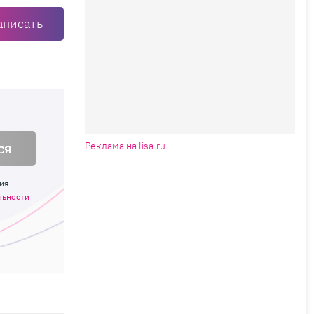
аписать
ся
Реклама на lisa.ru
ия
льности