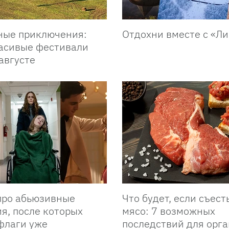
ые приключения:
Отдохни вместе с «Л
асивые фестивали
августе
ро абьюзивные
Что будет, если съест
я, после которых
мясо: 7 возможных
флаги уже
последствий для орг