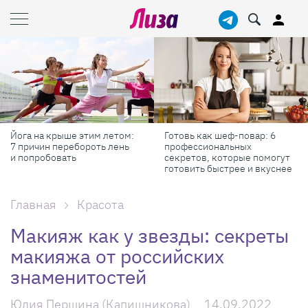
Готовь как шеф-повар: 6
Масштабные приключения:
профессиональных
самые красивые фестивали
секретов, которые помогут
России в августе
готовить быстрее и вкуснее
Главная
Красота
Макияж как у звезды: секреты
макияжа от российских
знаменитостей
Юлия Першина (Капишникова)
14.09.2022