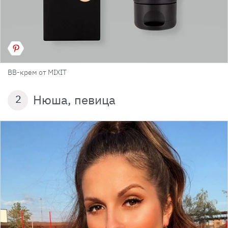
BB-крем от MIXIT
Нюша, певица
2