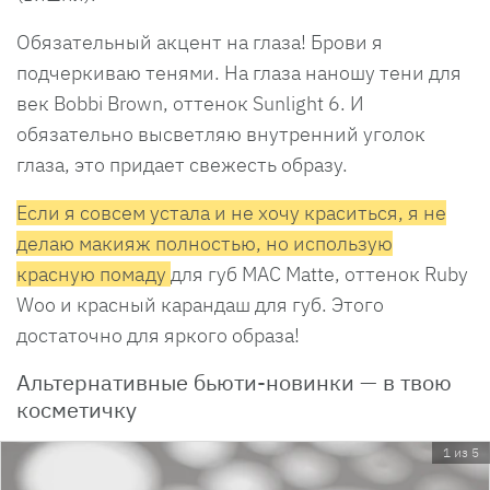
Обязательный акцент на глаза! Брови я
подчеркиваю тенями. На глаза наношу тени для
век Bobbi Brown, оттенок Sunlight 6. И
обязательно высветляю внутренний уголок
глаза, это придает свежесть образу.
Если я совсем устала и не хочу краситься, я не
делаю макияж полностью, но использую
красную помаду
для губ MAC Matte, оттенок Ruby
Woo и красный карандаш для губ. Этого
достаточно для яркого образа!
Альтернативные бьюти-новинки — в твою
косметичку
1 из 5