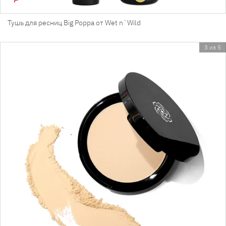
Тушь для ресниц Big Poppa от Wet n`Wild
3 из 5