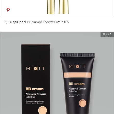
Тушь для ресниц Vamp! Forever от PUPA
5 из 5