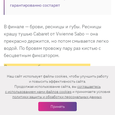
гарантированно состарят
В финале — брови, ресницы и губы. Ресницы
крашу тушью Cabaret от Vivienne Sabo — она
прекрасно держится, но потом смывается легко
водой. По бровям провожу пару раз кистью с
бесцветным фиксатором.
Для макияжа губ чаще всего использую
нюдовые оттенки.
Очень нравятся карандаши от
Наш сайт использует файлы cookies, чтобы улучшить работу
Bobbi Brown, блеск от Charlotte Tilbury и Dior
и повысить эффективность сайта.
Продолжая использование сайта, вы
соглашаетесь
Addict.
c использованием нами файлов cookies
и принимаете условия
политики защиты и обработки персональных данных
.
Альтернативные бьюти-новинки — в твою
косметичку
Принять