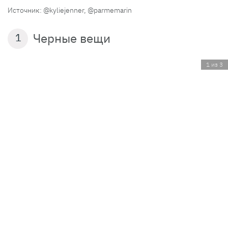
Источник: @kyliejenner, @parmemarin
Черные вещи
1
1 из 3