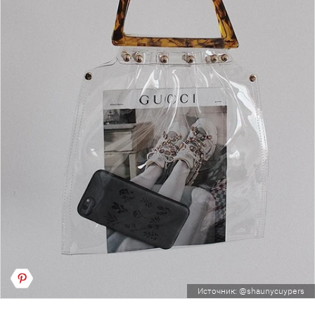
Источник: @shaunycuypers