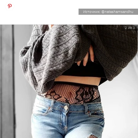
Источник: @natashamsandhu
2 из 3