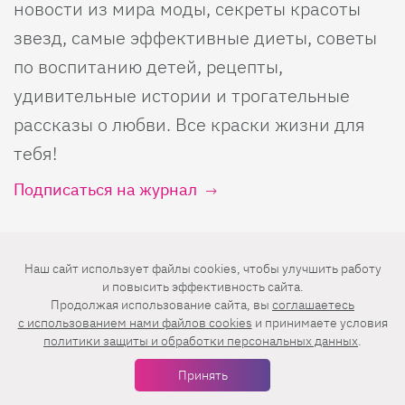
новости из мира моды, секреты красоты
звезд, самые эффективные диеты, советы
по воспитанию детей, рецепты,
удивительные истории и трогательные
рассказы о любви. Все краски жизни для
тебя!
Подписаться на журнал
О нас
Наш сайт использует файлы cookies, чтобы улучшить работу
и повысить эффективность сайта.
Продолжая использование сайта, вы
соглашаетесь
О проекте
Лизабокс
c использованием нами файлов cookies
и принимаете условия
политики защиты и обработки персональных данных
.
Реклама
Калькуляторы
Контакты
Кроссворды
Принять