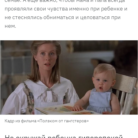
проявляли свои чувства именно при ребенке и
не стеснялись обниматься и целоваться при
нем.
Кадр из фильма «Ползком от гангстеров»
Не окружай ребенка гиперопекой