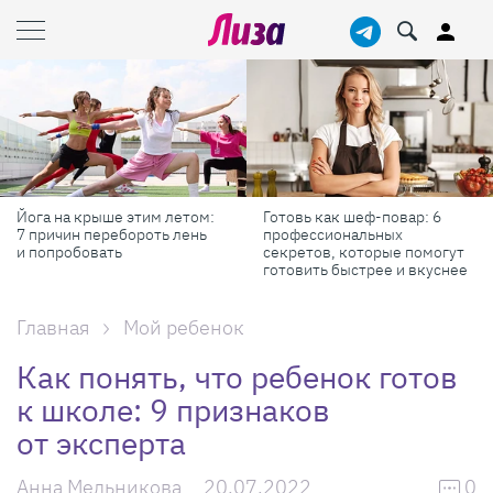
Готовь как шеф-повар: 6
Масштабные приключения:
профессиональных
самые красивые фестивали
секретов, которые помогут
России в августе
готовить быстрее и вкуснее
Главная
Мой ребенок
Как понять, что ребенок готов
к школе: 9 признаков
от эксперта
Анна Мельникова
20.07.2022
0