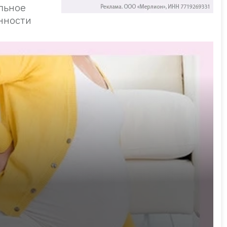
льное
нности