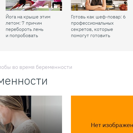
Йога на крыше этим
Готовь как шеф-повар: 6
летом: 7 причин
профессиональных
перебороть лень
секретов, которые
и попробовать
помогут готовить
быстрее и вкуснее
обы во время беременности
менности