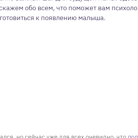
скажем обо всем, что поможет вам психол
готовиться к появлению малыша.
лся, но сейчас уже для всех очевидно, что
под