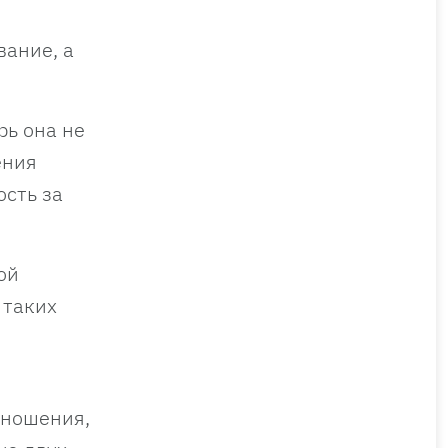
вание, а
рь она не
ения
ость за
ой
 таких
тношения,