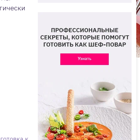
огически
готовка к