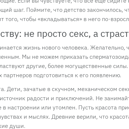
щие. Если вы чувствуете, что все еще сидите 
щий шаг. Поймите, что детство закончилось, ч
т того, чтобы «вкладываться» в него по-взросл
тву: не просто секс, а страст
чинается жизнь нового человека. Желательно, 
шенным. Мы не можем приказать сперматозои
властвуют другие, более могущественные силы.
х партнеров подготовиться к его появлению.
а. Дети, зачатые в скучном, механическом сек
а источник радости и приключений. Не занимай
не в настроении или утомлен. Пусть красота при
 чувствах и мыслях. Древние верили, что красот
кие души.