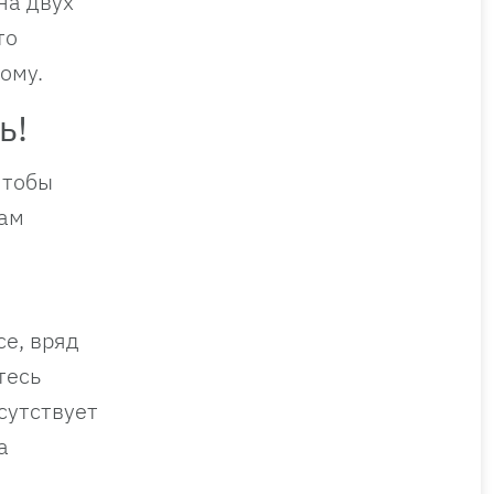
на двух
то
ому.
ь!
чтобы
дам
се, вряд
тесь
сутствует
а