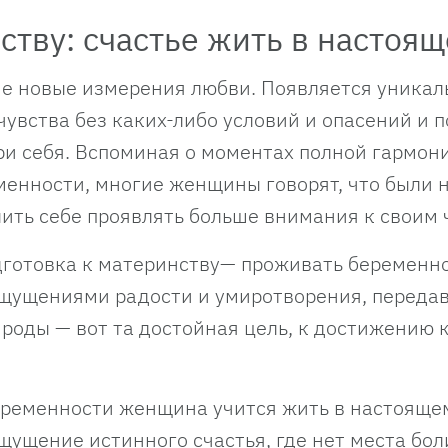
ству: счастье жить в настоя
е новые из­мерения любви. Появляется уникал
увства без каких-либо условий и опасений и п
ри себя. Вспоминая о моментах полной гармон
менности, многие женщины говорят, что были 
лить себе проявлять больше внимания к своим 
дготовка к материнству— проживать беременн
ощущениями радости и умиротворения, передав
 роды — вот та достойная цель, к достижению 
беременности женщина учится жить в настояще
щущение истинного счастья, где нет места бол