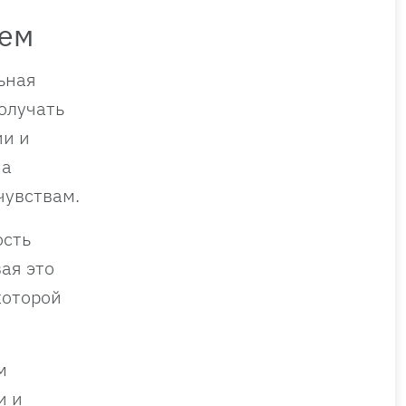
щем
ьная
олучать
ии и
на
чувствам.
ость
ая это
которой
м
и и