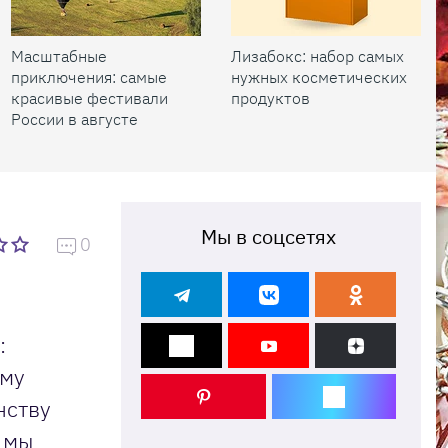
Масштабные
Лизабокс: набор самых
приключения: самые
нужных косметических
красивые фестивали
продуктов
России в августе
Мы в соцсетях
0
:
ому
нству
 мы