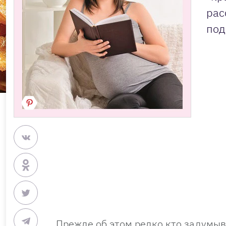
рас
под
Прежде об этом редко кто задумыва