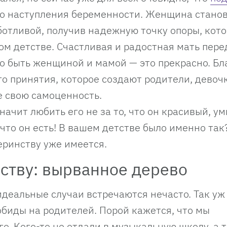
о наступления беременности. Женщина стано
отливой, получив надежную точку опоры, кот
ом детстве. Счастливая и радостная мать пере
то быть женщиной и мамой — это прекрасно. Бл
о принятия, которое создают родители, девоч
е свою cамоценность.
ачит любить его не за то, что он красивый, у
, что он есть! В вашем детстве было именно так
еринству уже имеется.
ству: вырванное дерево
идеальные случаи встречаются нечасто. Так уж
обиды на родителей. Порой кажется, что мы
о. Кого-то не отдали в музыкальную школу, а 