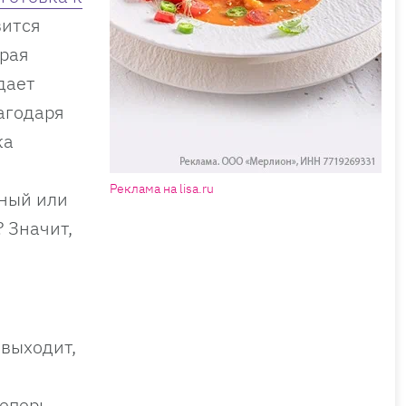
вится
орая
дает
агодаря
ка
Реклама на lisa.ru
мный или
? Значит,
 выходит,
теперь