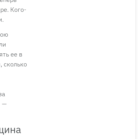
ре. Кого-
м.
вою
ли
ять ее в
, сколько
за
у —
нщина