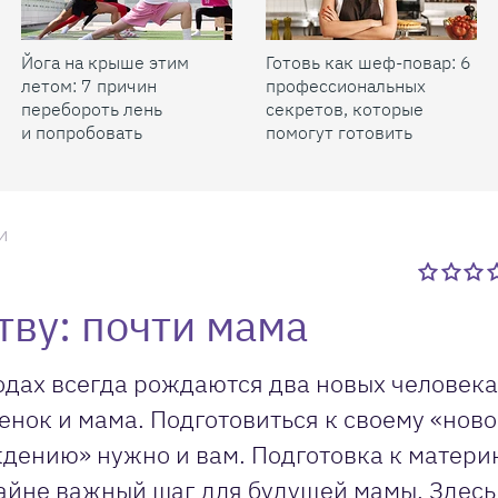
Йога на крыше этим
Готовь как шеф-повар: 6
летом: 7 причин
профессиональных
перебороть лень
секретов, которые
и попробовать
помогут готовить
быстрее и вкуснее
и
тву: почти мама
одах всегда рождаются два новых человека
енок и мама. Подготовиться к своему «нов
дению» нужно и вам. Подготовка к матери
айне важный шаг для будущей мамы. Здесь