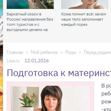
Бархатный сезон в
Кожа помнит всё: зачем
России: направления без
наше тело запоминает
толп туристов и с
каждый порез
выгодными ценами на
жилье
Главная
Мой ребенок
Роды
Перед родам
Lisa.ru
12.01.2016
Подготовка к материнс
В р
реб
рож
-кр