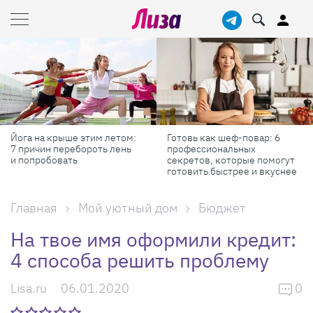
Готовь как шеф-повар: 6
Масштабные приключения:
профессиональных
самые красивые фестивали
секретов, которые помогут
России в августе
готовить быстрее и вкуснее
Главная
Мой уютный дом
Бюджет
На твое имя оформили кредит:
4 способа решить проблему
Lisa.ru
06.01.2020
0