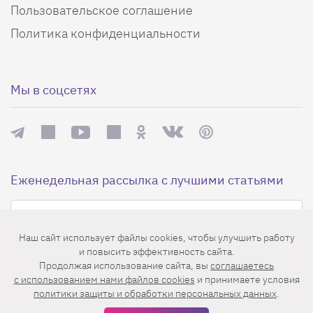
Пользовательское соглашение
Политика конфиденциальности
Мы в соцсетях
Еженедельная рассылка с лучшими статьями
Наш сайт использует файлы cookies, чтобы улучшить работу
и повысить эффективность сайта.
Продолжая использование сайта, вы
соглашаетесь
c использованием нами файлов cookies
и принимаете условия
Нажимая на кнопку «Подписаться», вы принимаете условия
политики защиты и обработки персональных данных
.
пользовательского соглашения
,
политики конфиденциальности
и