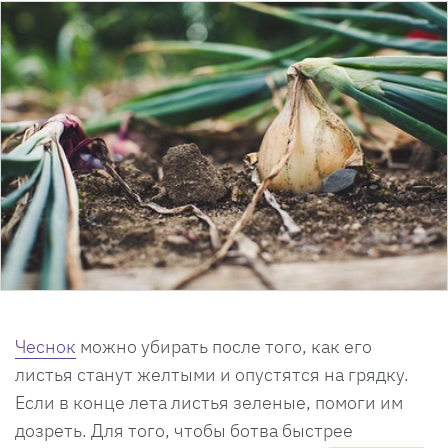
Чеснок
можно убирать после того, как его
листья станут желтыми и опустятся на грядку.
Если в конце лета листья зеленые, помоги им
дозреть. Для того, чтобы ботва быстрее