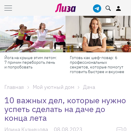
Готовь как шеф-повар: 6
Масштабные приключения:
профессиональных
самые красивые фестивали
секретов, которые помогут
России в августе
готовить быстрее и вкуснее
Главная
Мой уютный дом
Дача
10 важных дел, которые нужно
успеть сделать на даче до
конца лета
Ирина Кузнецова
08.08.2023
0