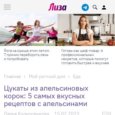
Готовь как шеф-повар: 6
Масштабные приключения:
профессиональных
самые красивые фестивали
секретов, которые помогут
России в августе
готовить быстрее и вкуснее
Главная
Мой уютный дом
Еда
Цукаты из апельсиновых
корок: 5 самых вкусных
рецептов с апельсинами
Дарья Курносенкова
15.02.2023
0