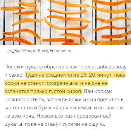
Lazy_Bear/ShutterStock/Fotodom.ru
Положи цукаты обратно в кастрюлю, добавь воду
и сахар.
Туши на среднем огне 15-20 минут, пока
корки не станут прозрачными и на дне не
останется только густой сироп.
Дай коркам
немного остыть, затем выложи их на противень,
застеленный
бумагой для выпечки
, и оставь так
на всю ночь. Несколько раз переворачивай
цукаты, пока не станут сухими на ощупь.