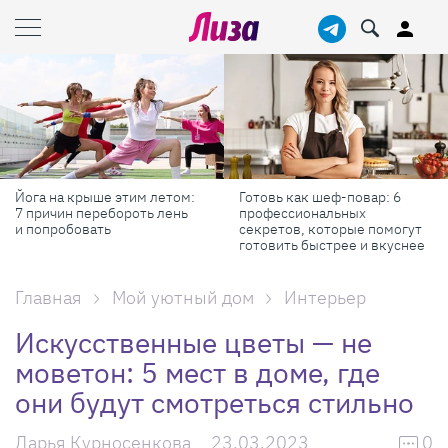
Йога на крыше этим летом:
Готовь как шеф-повар: 6
7 причин перебороть лень
профессиональных
и попробовать
секретов, которые помогут
готовить быстрее и вкуснее
Главная
Мой уютный дом
Интерьер
Искусственные цветы — не
моветон: 5 мест в доме, где
они будут смотреться стильно
Дарья Курносенкова
23.03.2023
0