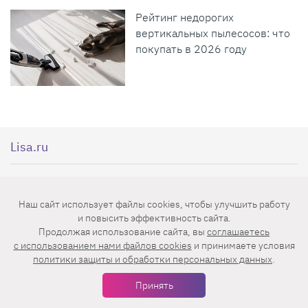
Рейтинг недорогих
вертикальных пылесосов: что
покупать в 2026 году
Lisa.ru
Lisa.ru — женский интернет-журнал, в
Наш сайт использует файлы cookies, чтобы улучшить работу
котором ты найдешь самые последние
и повысить эффективность сайта.
новости из мира моды, секреты красоты
Продолжая использование сайта, вы
соглашаетесь
c использованием нами файлов cookies
и принимаете условия
звезд, самые эффективные диеты, советы
политики защиты и обработки персональных данных
.
по воспитанию детей, рецепты,
Принять
удивительные истории и трогательные