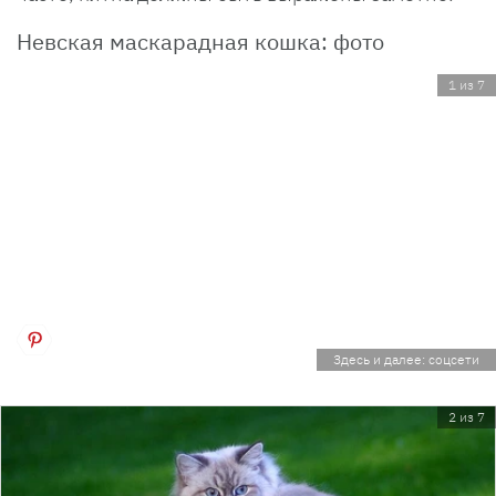
Невская маскарадная кошка: фото
1 из 7
Здесь и далее: соцсети
2 из 7