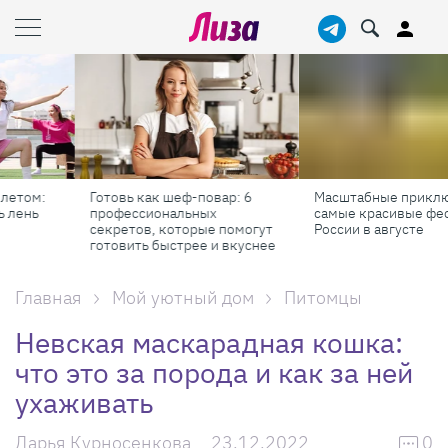
Готовь как шеф-повар: 6
Масштабные приключения:
профессиональных
самые красивые фестивали
секретов, которые помогут
России в августе
готовить быстрее и вкуснее
Главная
Мой уютный дом
Питомцы
Невская маскарадная кошка:
что это за порода и как за ней
ухаживать
Дарья Курносенкова
23.12.2022
0