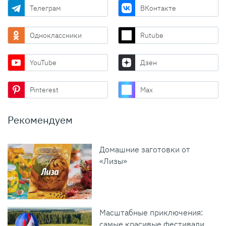
Телеграм
ВКонтакте
Одноклассники
Rutube
YouTube
Дзен
Pinterest
Max
Рекомендуем
Домашние заготовки от
«Лизы»
Масштабные приключения:
самые красивые фестивали