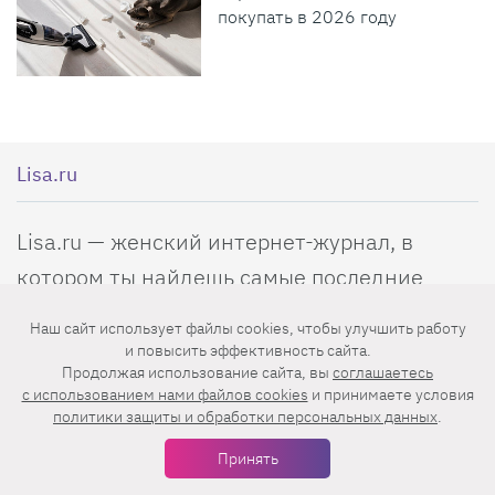
покупать в 2026 году
Lisa.ru
Lisa.ru — женский интернет-журнал, в
котором ты найдешь самые последние
новости из мира моды, секреты красоты
Наш сайт использует файлы cookies, чтобы улучшить работу
звезд, самые эффективные диеты, советы
и повысить эффективность сайта.
Продолжая использование сайта, вы
соглашаетесь
по воспитанию детей, рецепты,
c использованием нами файлов cookies
и принимаете условия
удивительные истории и трогательные
политики защиты и обработки персональных данных
.
рассказы о любви. Все краски жизни для
Принять
тебя!