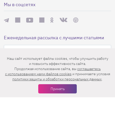
Мы в соцсетях
Еженедельная рассылка с лучшими статьями
Наш сайт использует файлы cookies, чтобы улучшить работу
и повысить эффективность сайта.
Продолжая использование сайта, вы
соглашаетесь
c использованием нами файлов cookies
и принимаете условия
политики защиты и обработки персональных данных
.
Нажимая на кнопку «Подписаться», вы принимаете условия
пользовательского соглашения
,
политики конфиденциальности
и
Принять
правила рассылок
.
Нашли ошибку? Выделите ее и нажмите
Ctrl+Enter