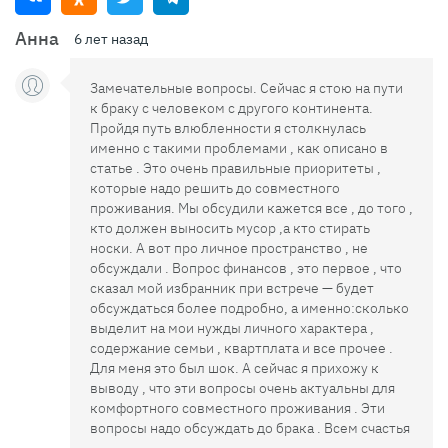
Анна
6 лет назад
Замечательные вопросы. Сейчас я стою на пути
к браку с человеком с другого континента.
Пройдя путь влюбленности я столкнулась
именно с такими проблемами , как описано в
статье . Это очень правильные приоритеты ,
которые надо решить до совместного
проживания. Мы обсудили кажется все , до того ,
кто должен выносить мусор ,а кто стирать
носки. А вот про личное пространство , не
обсуждали . Вопрос финансов , это первое , что
сказал мой избранник при встрече — будет
обсуждаться более подробно, а именно:сколько
выделит на мои нужды личного характера ,
содержание семьи , квартплата и все прочее .
Для меня это был шок. А сейчас я прихожу к
выводу , что эти вопросы очень актуальны для
комфортного совместного проживания . Эти
вопросы надо обсуждать до брака . Всем счастья
.