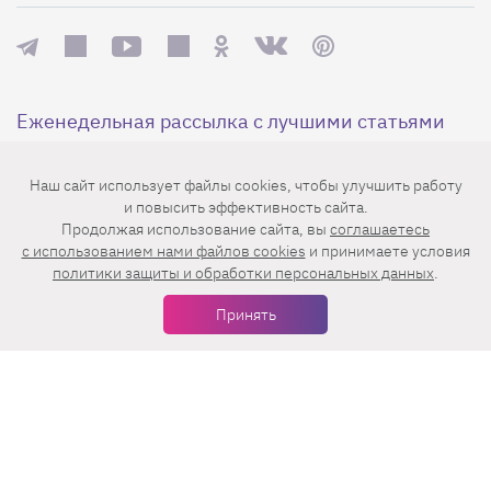
Еженедельная рассылка с лучшими статьями
Наш сайт использует файлы cookies, чтобы улучшить работу
и повысить эффективность сайта.
Продолжая использование сайта, вы
соглашаетесь
c использованием нами файлов cookies
и принимаете условия
политики защиты и обработки персональных данных
.
Нажимая на кнопку «Подписаться», вы принимаете условия
Принять
пользовательского соглашения
,
политики конфиденциальности
и
правила рассылок
.
Нашли ошибку? Выделите ее и нажмите
Ctrl+Enter
© 2026 АО «БКМ», ОГРН 1027739494584, ИНН 7705056238