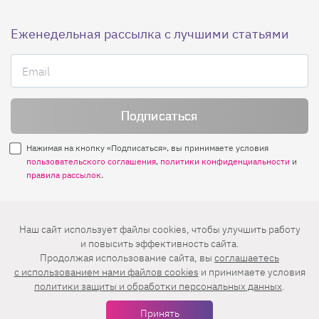
Еженедельная рассылка с лучшими статьями
Нажимая на кнопку «Подписаться», вы принимаете условия
пользовательского соглашения
,
политики конфиденциальности
и
правила рассылок
.
Нашли ошибку? Выделите ее и нажмите
Наш сайт использует файлы cookies, чтобы улучшить работу
Ctrl+Enter
и повысить эффективность сайта.
Продолжая использование сайта, вы
соглашаетесь
© 2026 АО «БКМ», ОГРН 1027739494584, ИНН 7705056238
c использованием нами файлов cookies
и принимаете условия
127018, Москва, ул. Полковая, д. 3, стр. 4, помещение I, комн. 23
политики защиты и обработки персональных данных
.
16+
Дизайн сайта —
Студия Евгения и Ольги Апрель
Принять
Иконки в меню —
flaticon