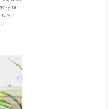
умму за
 Юным
н,