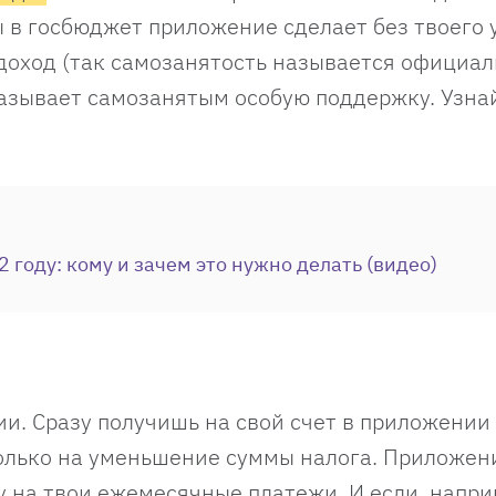
ы в госбюджет приложение сделает без твоего 
доход (так самозанятость называется официал
азывает самозанятым особую поддержку. Узна
 году: кому и зачем это нужно делать (видео)
и. Сразу получишь на свой счет в приложении 
только на уменьшение суммы налога. Приложен
у на твои ежемесячные платежи. И если, напри