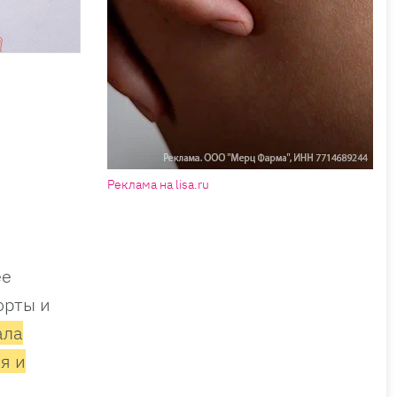
Реклама на lisa.ru
ее
орты и
ала
я и