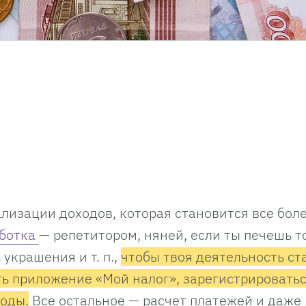
лизации доходов, которая становится все бол
ботка
— репетитором, няней, если ты печешь т
украшения и т. п.,
чтобы твоя деятельность ст
ть приложение «Мой налог», зарегистрироватьс
ходы.
Все остальное — расчет платежей и даже