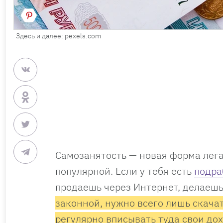
Здесь и далее: pexels.com
Самозанятость — новая форма лега
популярной. Если у тебя есть
подра
продаешь через Интернет, делаешь 
законной, нужно всего лишь скача
регулярно вписывать туда свои до