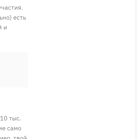
участия.
ьно) есть
й и
10 тыс.
ие само
мер, твой