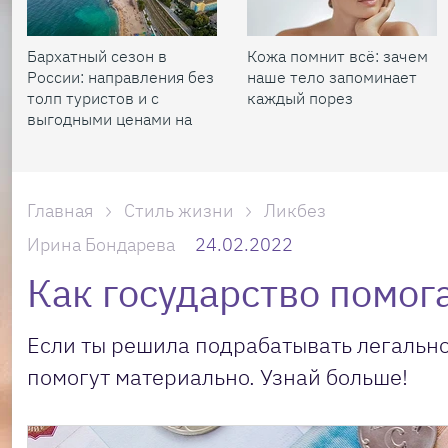
Бархатный сезон в
Кожа помнит всё: зачем
России: направления без
наше тело запоминает
толп туристов и с
каждый порез
выгодными ценами на
жилье
Главная
Стиль жизни
Ликбез
Ирина Бондарева
24.02.2022
Как государство помог
Если ты решила подрабатывать легально и
помогут материально. Узнай больше!