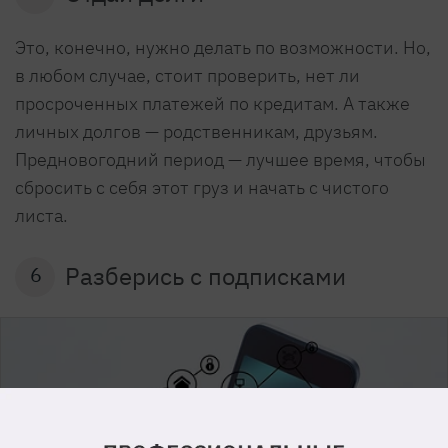
Это, конечно, нужно делать по возможности. Но,
в любом случае, стоит проверить, нет ли
просроченных платежей по кредитам. А также
личных долгов — родственникам, друзьям.
Предновогодний период — лучшее время, чтобы
сбросить с себя этот груз и начать с чистого
листа.
Разберись с подписками
6