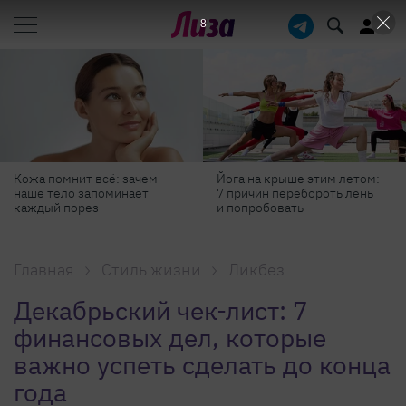
7
Йога на крыше этим летом:
Готовь как шеф-повар: 6
7 причин перебороть лень
профессиональных
и попробовать
секретов, которые помогут
готовить быстрее и вкуснее
Главная
Стиль жизни
Ликбез
Декабрьский чек-лист: 7
финансовых дел, которые
важно успеть сделать до конца
года