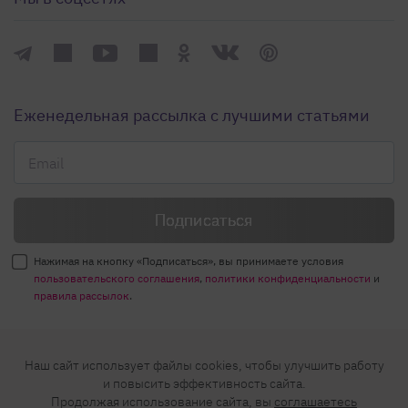
Еженедельная рассылка с лучшими статьями
Нажимая на кнопку «Подписаться», вы принимаете условия
пользовательского соглашения
,
политики конфиденциальности
и
правила рассылок
.
Нашли ошибку? Выделите ее и нажмите
Наш сайт использует файлы cookies, чтобы улучшить работу
Ctrl+Enter
и повысить эффективность сайта.
Продолжая использование сайта, вы
соглашаетесь
© 2026 АО «БКМ», ОГРН 1027739494584, ИНН 7705056238