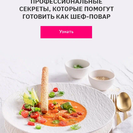
Выдели время и покопайся в
смартфоне
. Вполне
возможно, ты обнаружишь, что давно
подписалась на льготный пробный период в
каком-то онлайн-кинотеатре или на другом
развлекательном сервисе, а потом забыла снять
галочку. И теперь с тебя автоматом снимают
плату за подписку. Это может быть незаметно,
но со временем набегает приличная сумма.