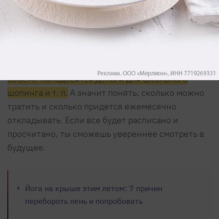
Прикинь бюджет на будущий
7
год
Сделай это на бумаге, с калькулятором в руках.
Уже сейчас ты можешь предположить, сколько
нужно накопить на отпуск, когда и в каком
объеме понадобятся деньги для школьного
шопинга и т. п.
А значит понять, сколько можно
тратить и сколько придется ежемесячно
откладывать. Если все будет расписано и
просчитано, ты сможешь увереннее смотреть в
будущее.
Йога на крыше этим летом: 7 причин
перебороть лень и попробовать