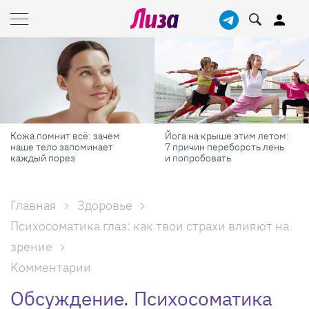
Кожа помнит всё: зачем
Йога на крыше этим летом:
наше тело запоминает
7 причин перебороть лень
каждый порез
и попробовать
Главная
Здоровье
Психосоматика глаз: как твои страхи влияют на
зрение
Комментарии
Обсуждение. Психосоматика