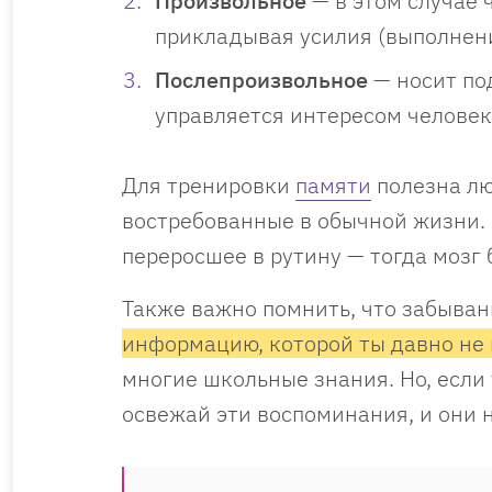
Произвольное
— в этом случае 
прикладывая усилия (выполнени
Послепроизвольное
— носит под
управляется интересом человек
Для тренировки
памяти
полезна лю
востребованные в обычной жизни. 
переросшее в рутину — тогда мозг 
Также важно помнить, что забыван
информацию, которой ты давно не 
многие школьные знания. Но, если 
освежай эти воспоминания, и они н