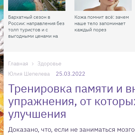
Бархатный сезон в
Кожа помнит всё: зачем
России: направления без
наше тело запоминает
толп туристов и с
каждый порез
выгодными ценами на
жилье
Главная
Здоровье
Юлия Шепелева
25.03.2022
Тренировка памяти и в
упражнения, от которы
улучшения
Доказано, что, если не заниматься мозг