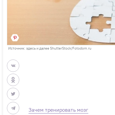
Источник: здесь и далее ShutterStock/Fotodom.ru
Зачем тренировать мозг