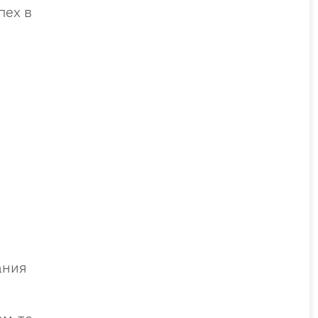
пех в
ания