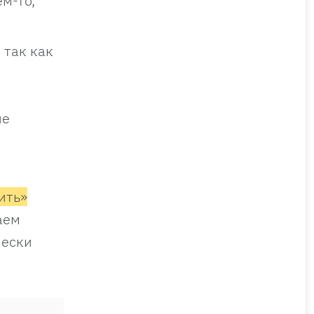
м-то,
 так как
не
ить»
аем
чески