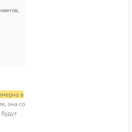
оветов,
имерно в
я, она со
 будут