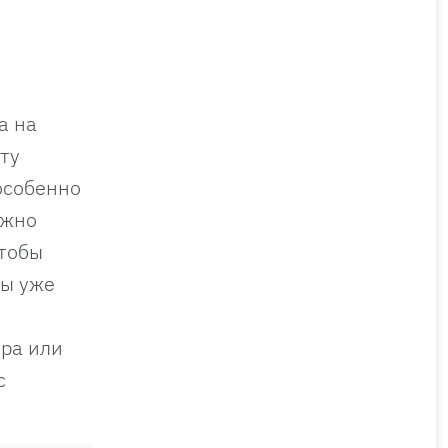
а на
ту
особенно
ужно
чтобы
ты уже
ора или
с