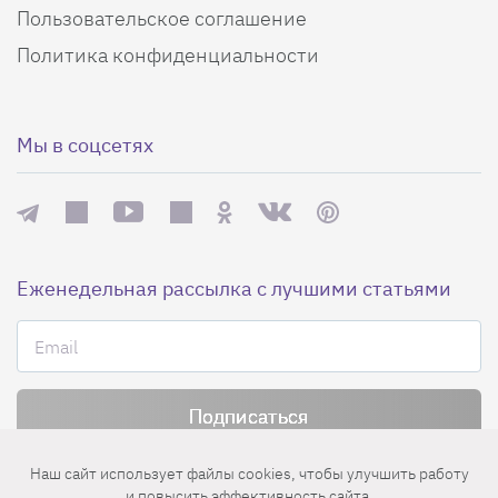
Пользовательское соглашение
Политика конфиденциальности
Мы в соцсетях
Еженедельная рассылка с лучшими статьями
Нажимая на кнопку «Подписаться», вы принимаете условия
Наш сайт использует файлы cookies, чтобы улучшить работу
пользовательского соглашения
,
политики конфиденциальности
и
и повысить эффективность сайта.