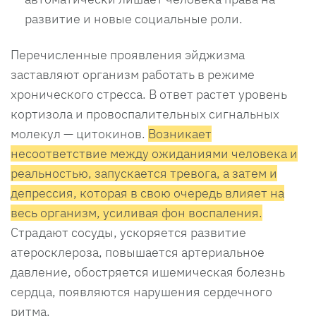
развитие и новые социальные роли.
Перечисленные проявления эйджизма
заставляют организм работать в режиме
хронического стресса. В ответ растет уровень
кортизола и провоспалительных сигнальных
молекул — цитокинов.
Возникает
несоответствие между ожиданиями человека и
реальностью, запускается тревога, а затем и
депрессия, которая в свою очередь влияет на
весь организм, усиливая фон воспаления.
Страдают сосуды, ускоряется развитие
атеросклероза, повышается артериальное
давление, обостряется ишемическая болезнь
сердца, появляются нарушения сердечного
ритма.