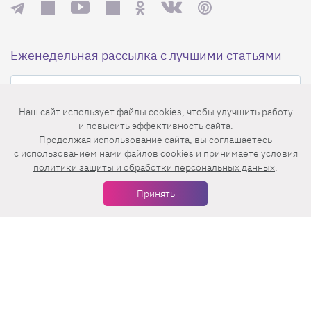
Еженедельная рассылка с лучшими статьями
Наш сайт использует файлы cookies, чтобы улучшить работу
и повысить эффективность сайта.
Продолжая использование сайта, вы
соглашаетесь
c использованием нами файлов cookies
и принимаете условия
Нажимая на кнопку «Подписаться», вы принимаете условия
политики защиты и обработки персональных данных
.
пользовательского соглашения
,
политики конфиденциальности
и
правила рассылок
.
Принять
Нашли ошибку? Выделите ее и нажмите
Ctrl+Enter
© 2026 АО «БКМ», ОГРН 1027739494584, ИНН 7705056238
127018, Москва, ул. Полковая, д. 3, стр. 4, помещение I, комн. 23
16+