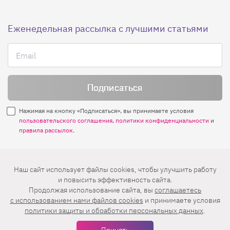
Еженедельная рассылка с лучшими статьями
Нажимая на кнопку «Подписаться», вы принимаете условия
пользовательского соглашения
,
политики конфиденциальности
и
правила рассылок
.
Нашли ошибку? Выделите ее и нажмите
Наш сайт использует файлы cookies, чтобы улучшить работу
Ctrl+Enter
и повысить эффективность сайта.
Продолжая использование сайта, вы
соглашаетесь
© 2026 АО «БКМ», ОГРН 1027739494584, ИНН 7705056238
c использованием нами файлов cookies
и принимаете условия
127018, Москва, ул. Полковая, д. 3, стр. 4, помещение I, комн. 23
политики защиты и обработки персональных данных
.
16+
Дизайн сайта —
Студия Евгения и Ольги Апрель